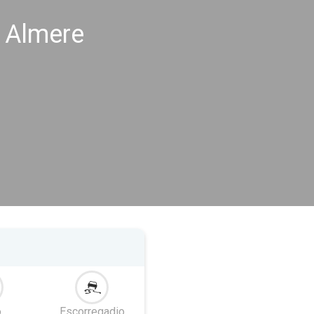
 Almere
o
Escorregadio