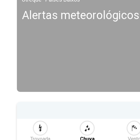
Alertas meteorológico
Trovoada
Chuva
Vent