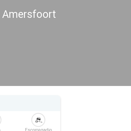
s Amersfoort
o
Escorregadio