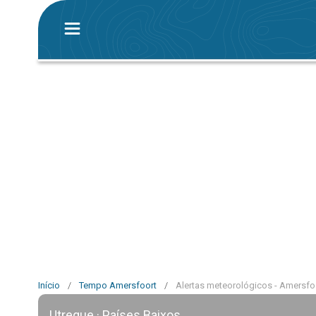
Início
/
Tempo Amersfoort
/
Alertas meteorológicos - Amersfo
Utreque · Países Baixos