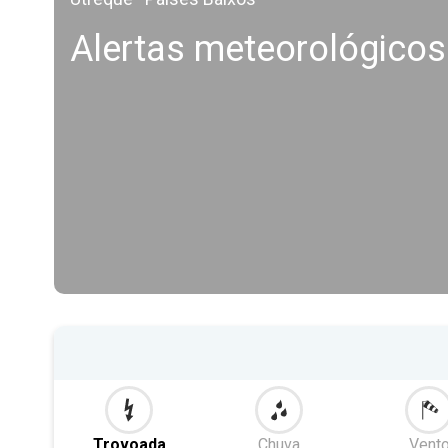
Alertas meteorológico
Trovoada
Chuva
Vent