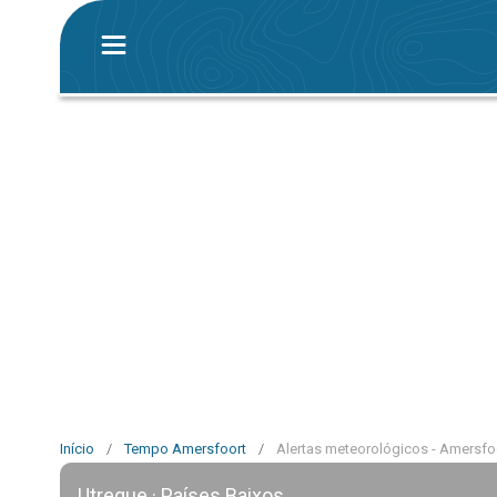
Início
/
Tempo Amersfoort
/
Alertas meteorológicos - Amersfo
Utreque · Países Baixos