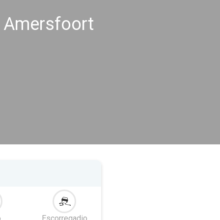
s Amersfoort
o
Escorregadio