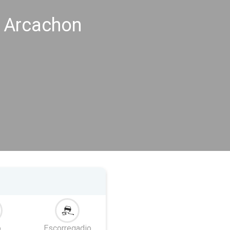
s Arcachon
o
Escorregadio