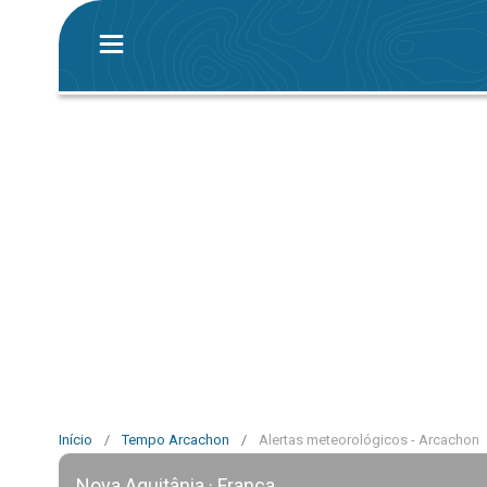
Início
/
Tempo Arcachon
/
Alertas meteorológicos - Arcachon
Nova Aquitânia · França