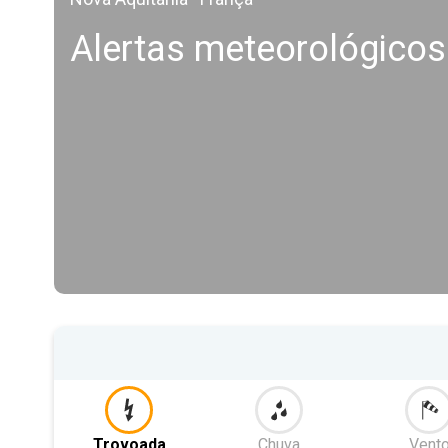
Alertas meteorológico
Trovoada
Chuva
Vent