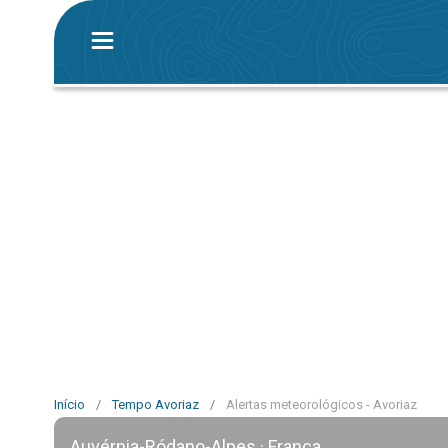
Início
/
Tempo Avoriaz
/
Alertas meteorológicos - Avoriaz
Auvérnia-Ródano-Alpes · França