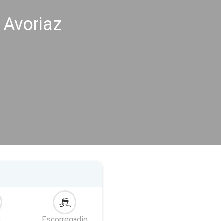
 Avoriaz
o
Escorregadio