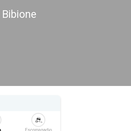
 Bibione
o
Escorregadio