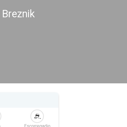
 Breznik
o
Escorregadio