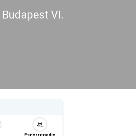
 Budapest VI.
o
Escorregadio