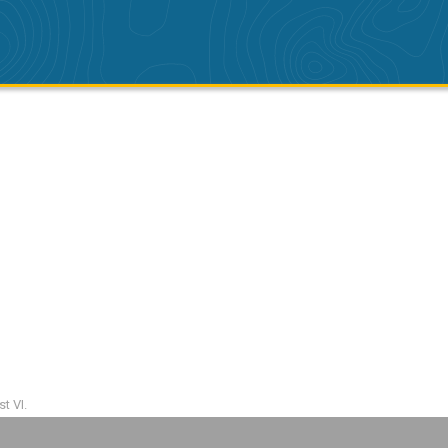
t VI.