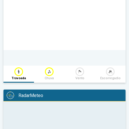
Trovoada
Chuva
Vento
Escorregadio
RadarMeteo