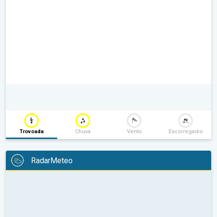
Trovoada
Chuva
Vento
Escorregadio
RadarMeteo