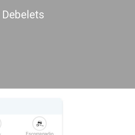
 Debelets
o
Escorregadio