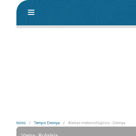
Início
/
Tempo Devnya
/
Alertas meteorológicos - Devnya
Varna · Bulgária