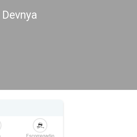
s Devnya
o
Escorregadio