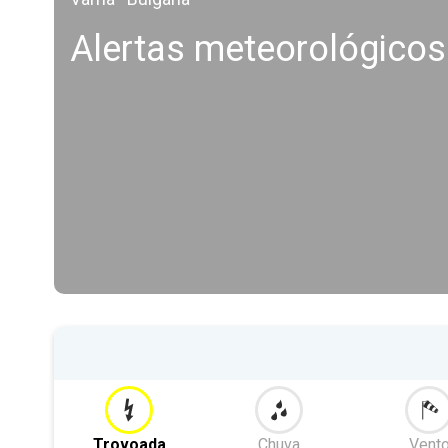
Alertas meteorológico
Trovoada
Chuva
Vent