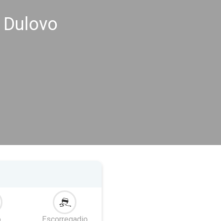
 Dulovo
o
Escorregadio