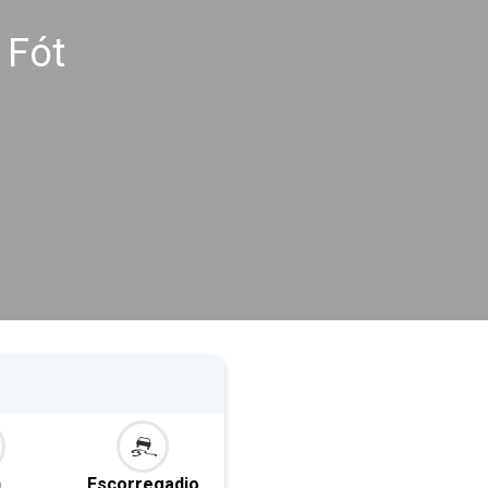
 Fót
o
Escorregadio