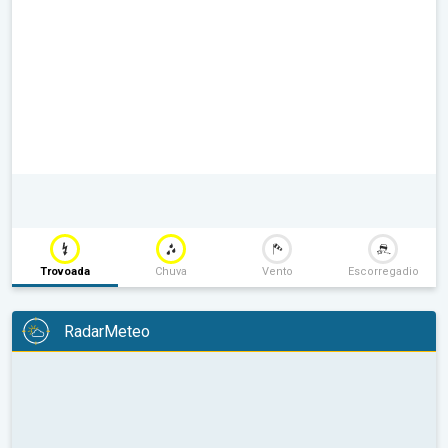
Trovoada
Chuva
Vento
Escorregadio
RadarMeteo