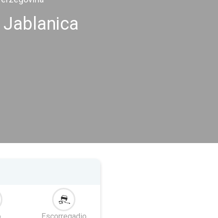
 Jablanica
o
Escorregadio