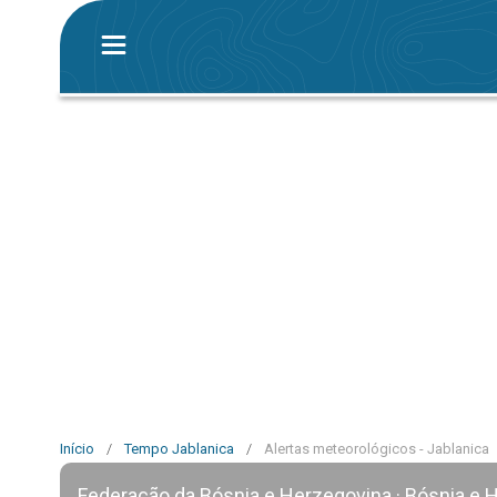
Início
/
Tempo Jablanica
/
Alertas meteorológicos - Jablanica
Federação da Bósnia e Herzegovina · Bósnia e 