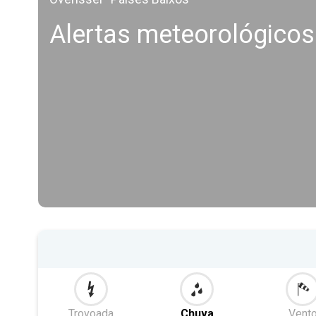
Alertas meteorológico
Trovoada
Chuva
Vent