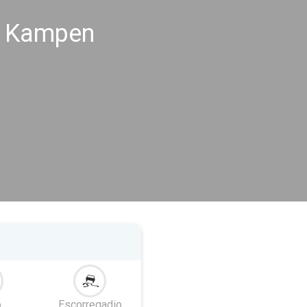
s Kampen
o
Escorregadio