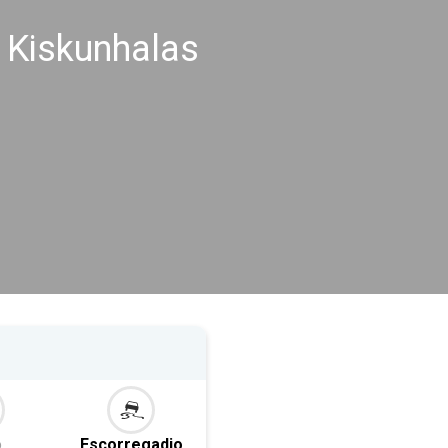
 Kiskunhalas
o
Escorregadio