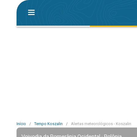
Início
/
Tempo Koszalin
/
Alertas meteorológicos - Koszalin
Voivodia da Pomerânia Ocidental · Polônia