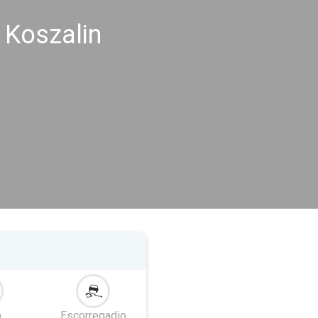
 Koszalin
o
Escorregadio