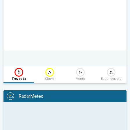
Trovoada
Chuva
Vento
Escorregadio
RadarMeteo