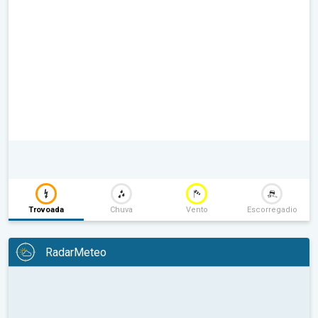
Trovoada
Chuva
Vento
Escorregadio
RadarMeteo