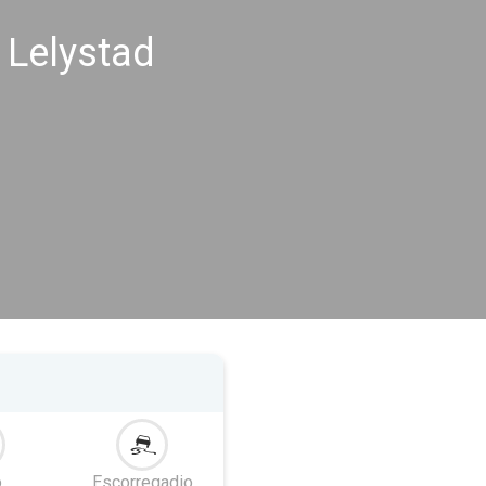
 Lelystad
o
Escorregadio