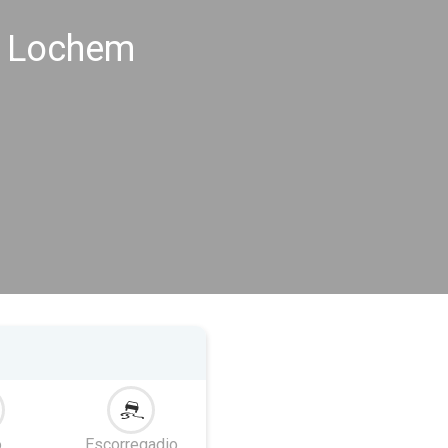
s Lochem
o
Escorregadio