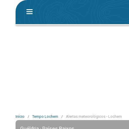
Início
/
Tempo Lochem
/
Alertas meteorológicos - Lochem
Guéldria · Países Baixos