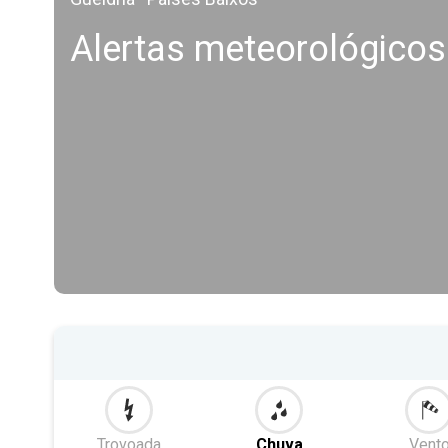
Alertas meteorológico
Trovoada
Chuva
Vent