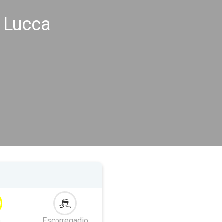
 Lucca
o
Escorregadio