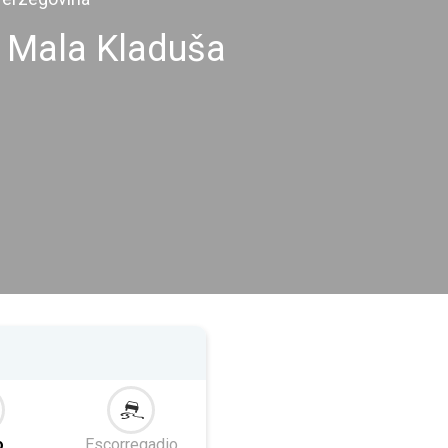
s Mala Kladuša
o
Escorregadio