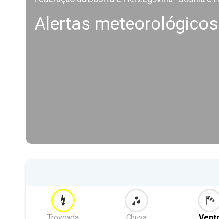
Alertas meteorológico
Trovoada
Chuva
Vent