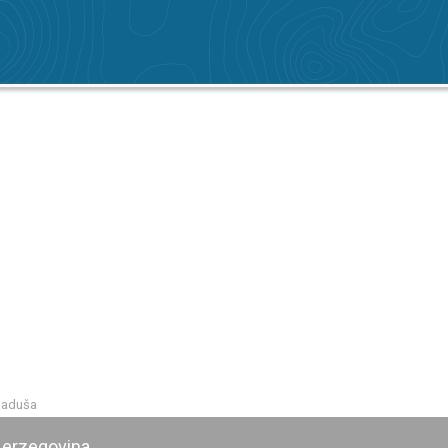
Kladuša
Herzegovina