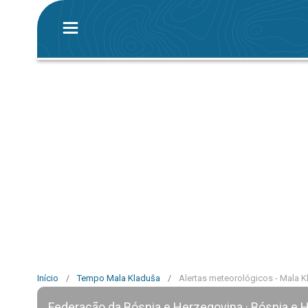
Início
/
Tempo Mala Kladuša
/
Alertas meteorológicos - Mala 
Federação da Bósnia e Herzegovina · Bósnia e 