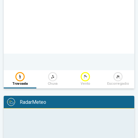
Trovoada
Chuva
Vento
Escorregadio
RadarMeteo