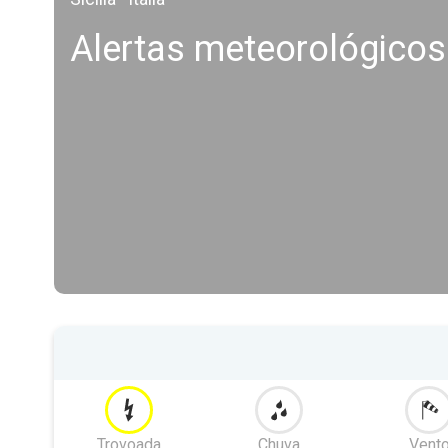
Alertas meteorológico
Trovoada
Chuva
Vent