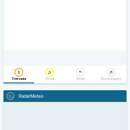
Trovoada
Chuva
Vento
Escorregadio
RadarMeteo