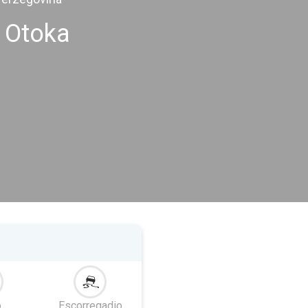
 Otoka
o
Escorregadio