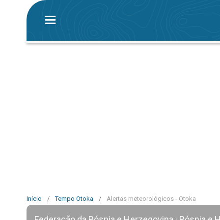
Início
/
Tempo Otoka
/
Alertas meteorológicos - Otoka
Federação da Bósnia e Herzegovina · Bósnia e 