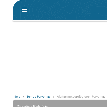
Início
/
Tempo Parvomay
/
Alertas meteorológicos - Parvomay
Plovdiv · Bulgária