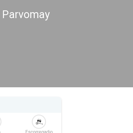
s Parvomay
o
Escorregadio