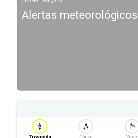
Alertas meteorológico
Trovoada
Chuva
Vent