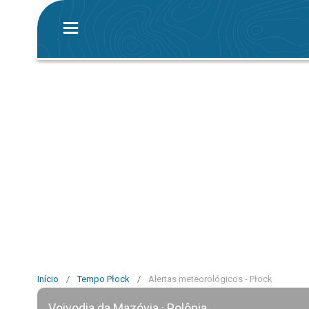
Início
/
Tempo Płock
/
Alertas meteorológicos - Płock
Voivodia da Mazóvia · Polônia