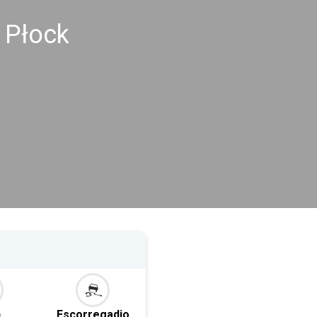
 Płock
o
Escorregadio