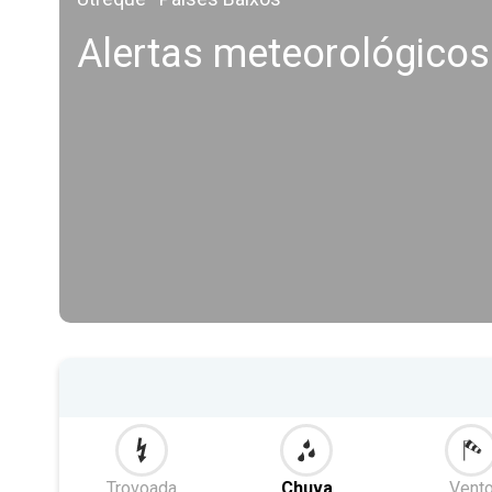
Alertas meteorológico
Trovoada
Chuva
Vent