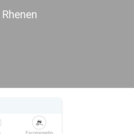
s Rhenen
o
Escorregadio