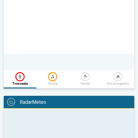
Trovoada
Chuva
Vento
Escorregadio
RadarMeteo