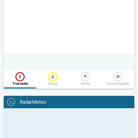
Trovoada
Chuva
Vento
Escorregadio
RadarMeteo