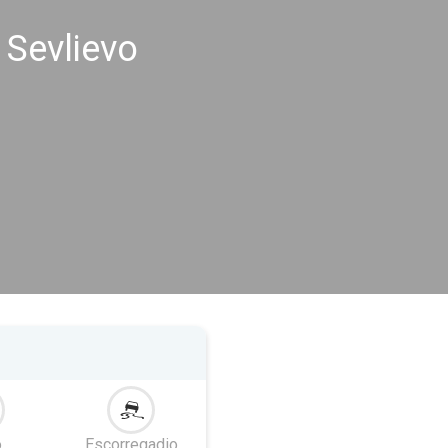
 Sevlievo
o
Escorregadio