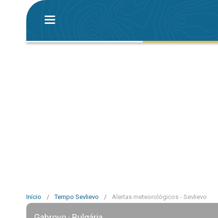
Início
/
Tempo Sevlievo
/
Alertas meteorológicos - Sevlievo
Gabrovo · Bulgária