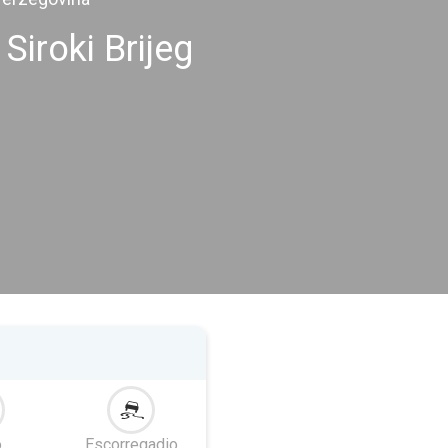
Siroki Brijeg
o
Escorregadio