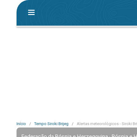
Início
/
Tempo Siroki Brijeg
/
Alertas meteorológicos - Siroki Br
Federação da Bósnia e Herzegovina · Bósnia e 