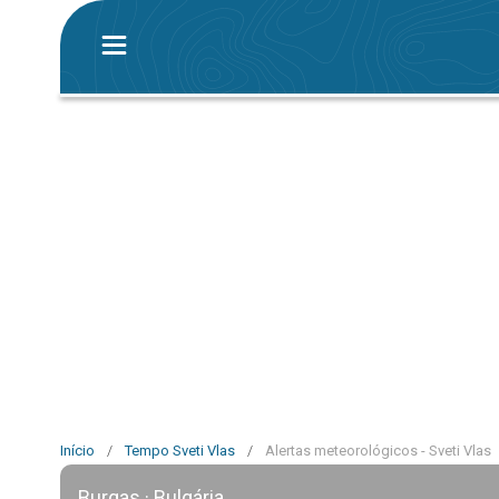
Início
/
Tempo Sveti Vlas
/
Alertas meteorológicos - Sveti Vlas
Burgas · Bulgária