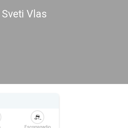
Sveti Vlas
o
Escorregadio