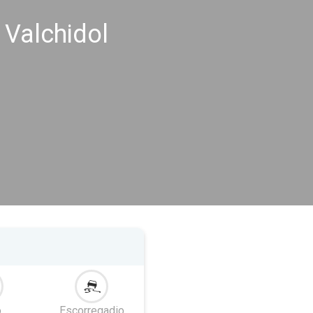
 Valchidol
o
Escorregadio