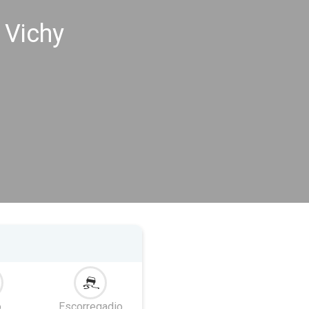
 Vichy
o
Escorregadio