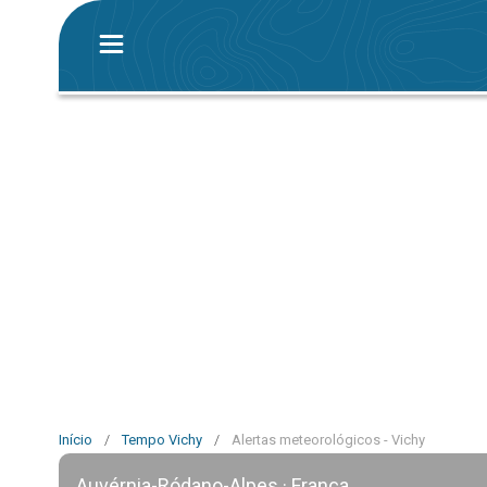
Início
/
Tempo Vichy
/
Alertas meteorológicos - Vichy
Auvérnia-Ródano-Alpes · França