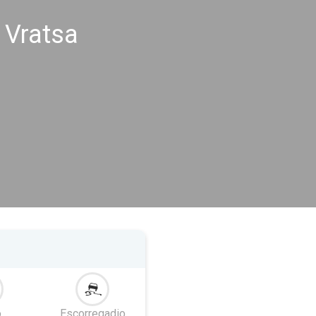
 Vratsa
o
Escorregadio