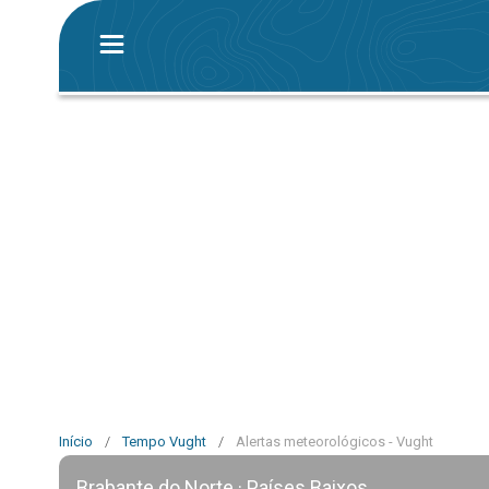
Início
/
Tempo Vught
/
Alertas meteorológicos - Vught
Brabante do Norte · Países Baixos