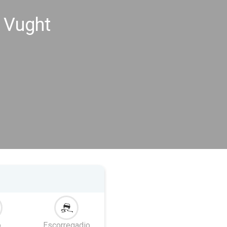
 Vught
o
Escorregadio