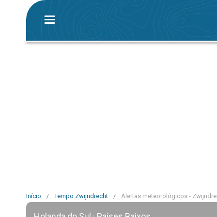
Início
/
Tempo Zwijndrecht
/
Alertas meteorológicos - Zwijndre
Holanda do Sul · Países Baixos