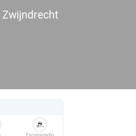
 Zwijndrecht
o
Escorregadio