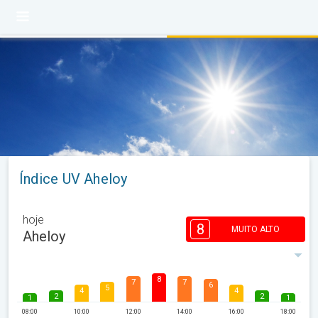
Índice UV Aheloy
hoje
8
MUITO ALTO
Aheloy
8
7
7
6
5
4
4
2
2
1
1
08:00
10:00
12:00
14:00
16:00
18:00