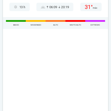
31°
13 h
06:09
20:19
máx
BAIXO
MODERADO
ALTO
MUITO ALTO
EXTREMO