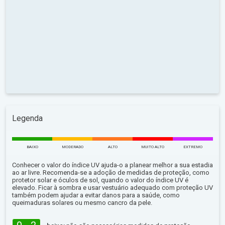
Legenda
BAIXO
MODERADO
ALTO
MUITO ALTO
EXTREMO
Conhecer o valor do índice UV ajuda-o a planear melhor a sua estadia
ao ar livre. Recomenda-se a adoção de medidas de proteção, como
protetor solar e óculos de sol, quando o valor do índice UV é
elevado. Ficar à sombra e usar vestuário adequado com proteção UV
também podem ajudar a evitar danos para a saúde, como
queimaduras solares ou mesmo cancro da pele.