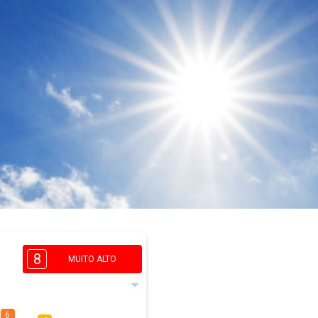
8
MUITO ALTO
6