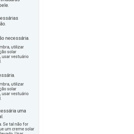
ele.
essárias
ão.
ão necessária.
bra, utilizar
ção solar
, usar vestuário
.
ssária.
bra, utilizar
ção solar
, usar vestuário
.
essária uma
l.
a. Se tal não for
que um creme solar
levado. Usar