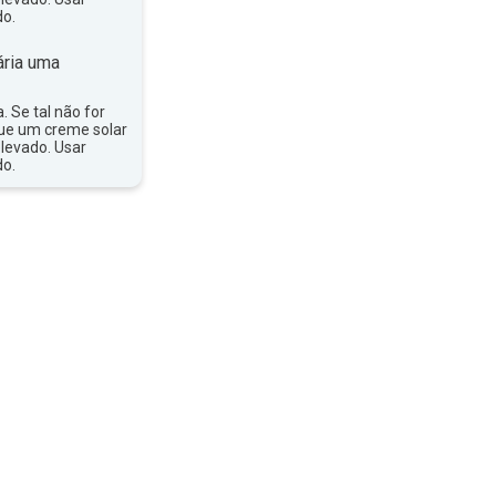
do.
ria uma
a. Se tal não for
que um creme solar
levado. Usar
do.