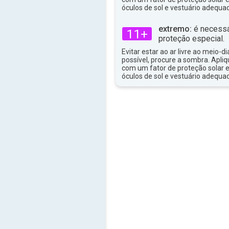
31°
óculos de sol e vestuário adequa
máx
extremo:
é necessá
11+
proteção especial.
Evitar estar ao ar livre ao meio-di
possível, procure a sombra. Apli
com um fator de proteção solar e
óculos de sol e vestuário adequa