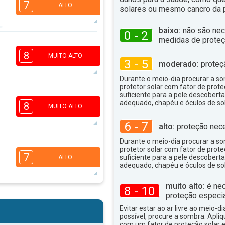
7
ALTO
solares ou mesmo cancro da p
baixo:
não são nec
0 - 2
medidas de proteç
5
4
2
1
8
MUITO ALTO
3 - 5
16:00
18:00
moderado:
proteç
30°
Durante o meio-dia procurar a som
máx
protetor solar com fator de prote
6
suficiente para a pele descoberta
4
2
adequado, chapéu e óculos de sol
1
8
MUITO ALTO
16:00
18:00
6 - 7
alto:
proteção nece
29°
máx
Durante o meio-dia procurar a som
6
protetor solar com fator de prote
4
2
1
7
suficiente para a pele descoberta
ALTO
16:00
18:00
adequado, chapéu e óculos de sol
30°
muito alto:
é nec
máx
8 - 10
proteção especia
5
4
2
1
Evitar estar ao ar livre ao meio-di
16:00
18:00
possível, procure a sombra. Apli
com um fator de proteção solar e