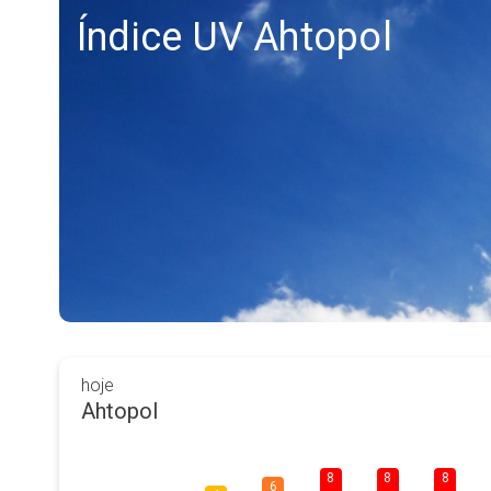
Índice UV Ahtopol
hoje
Ahtopol
8
8
8
6