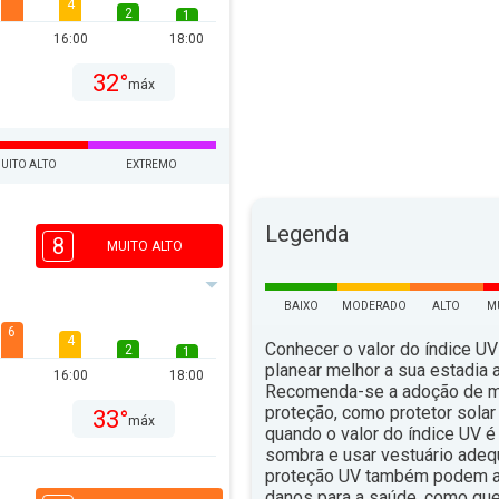
4
2
1
16:00
18:00
32°
máx
UITO ALTO
EXTREMO
Legenda
8
MUITO ALTO
BAIXO
MODERADO
ALTO
M
6
4
Conhecer o valor do índice UV
2
1
planear melhor a sua estadia ao
16:00
18:00
Recomenda-se a adoção de 
proteção, como protetor solar 
33°
máx
quando o valor do índice UV é 
sombra e usar vestuário ade
proteção UV também podem aju
danos para a saúde, como qu