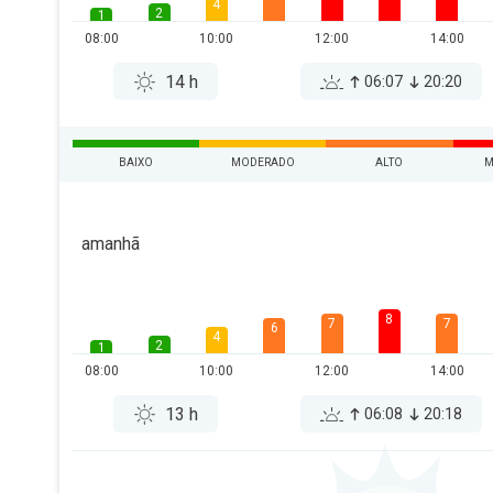
4
2
1
08:00
10:00
12:00
14:00
14 h
06:07
20:20
BAIXO
MODERADO
ALTO
M
amanhã
8
7
7
6
4
2
1
08:00
10:00
12:00
14:00
13 h
06:08
20:18