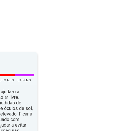
UITO ALTO
EXTREMO
 ajuda-o a
 ar livre.
medidas de
e óculos de sol,
elevado. Ficar à
quado com
dar a evitar
eimaduras