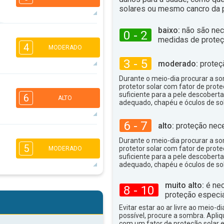
solares ou mesmo cancro da p
baixo:
não são nec
0 - 2
6
4
3
medidas de proteç
2
4
MODERADO
16:00
18:00
3 - 5
moderado:
proteç
22°
máx
Durante o meio-dia procurar a som
4
3
2
protetor solar com fator de prote
1
suficiente para a pele descoberta
6
16:00
18:00
ALTO
adequado, chapéu e óculos de sol
22°
máx
6 - 7
alto:
proteção nece
5
4
3
Durante o meio-dia procurar a som
2
5
protetor solar com fator de prote
MODERADO
16:00
18:00
suficiente para a pele descoberta
adequado, chapéu e óculos de sol
26°
máx
5
muito alto:
é nec
4
8 - 10
3
2
proteção especia
16:00
18:00
Evitar estar ao ar livre ao meio-di
possível, procure a sombra. Apli
32°
máx
com um fator de proteção solar e