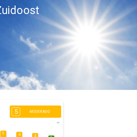
Zuidoost
5
MODERADO
5
4
3