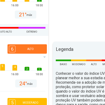
1
16:00
18:00
21°
máx
UITO ALTO
EXTREMO
6
Legenda
ALTO
BAIXO
MODERADO
ALTO
M
5
4
2
1
Conhecer o valor do índice UV
16:00
18:00
planear melhor a sua estadia ao
Recomenda-se a adoção de 
24°
máx
proteção, como protetor solar 
quando o valor do índice UV é 
sombra e usar vestuário ade
proteção UV também podem aju
5
MODERADO
danos para a saúde, como qu