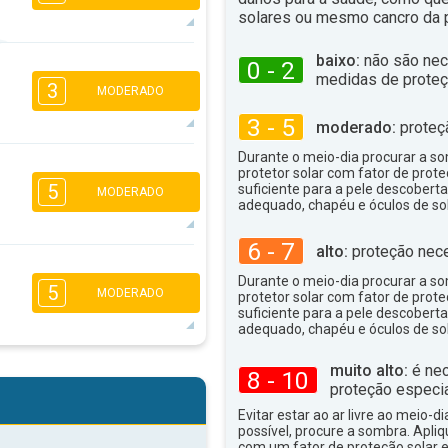
solares ou mesmo cancro da p
baixo:
não são nec
5
0 - 2
4
2
1
medidas de proteç
3
MODERADO
16:00
18:00
3 - 5
moderado:
proteç
27°
máx
Durante o meio-dia procurar a som
3
3
3
2
protetor solar com fator de prote
16:00
18:00
5
suficiente para a pele descoberta
MODERADO
adequado, chapéu e óculos de sol
23°
máx
6 - 7
alto:
proteção nece
5
4
3
1
Durante o meio-dia procurar a som
5
MODERADO
16:00
18:00
protetor solar com fator de prote
suficiente para a pele descoberta
adequado, chapéu e óculos de sol
23°
máx
5
4
muito alto:
é nec
3
8 - 10
2
proteção especia
16:00
18:00
Evitar estar ao ar livre ao meio-di
possível, procure a sombra. Apli
25°
máx
com um fator de proteção solar e