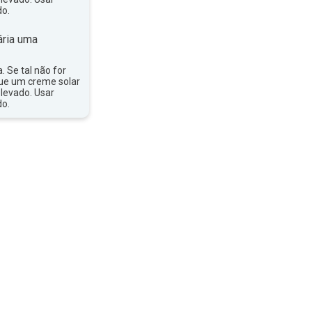
do.
ria uma
a. Se tal não for
que um creme solar
levado. Usar
do.