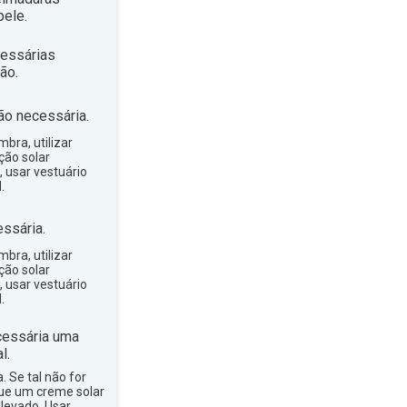
ele.
essárias
ão.
ão necessária.
bra, utilizar
ção solar
, usar vestuário
.
ssária.
bra, utilizar
ção solar
, usar vestuário
.
essária uma
l.
a. Se tal não for
que um creme solar
levado. Usar