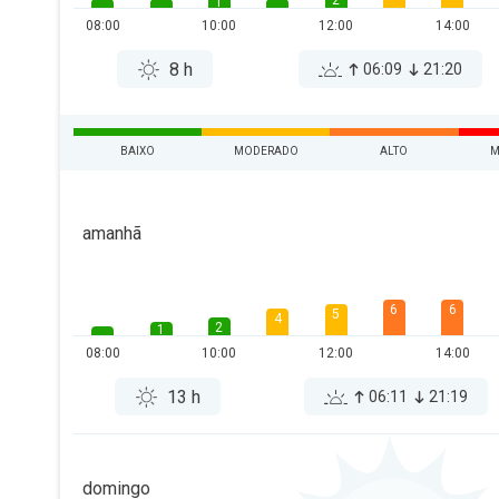
2
1
08:00
10:00
12:00
14:00
8 h
06:09
21:20
BAIXO
MODERADO
ALTO
M
amanhã
6
6
5
4
2
1
08:00
10:00
12:00
14:00
13 h
06:11
21:19
domingo