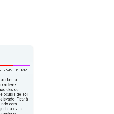
UITO ALTO
EXTREMO
 ajuda-o a
 ar livre.
medidas de
e óculos de sol,
elevado. Ficar à
quado com
dar a evitar
eimaduras