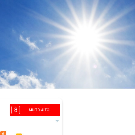
8
MUITO ALTO
6