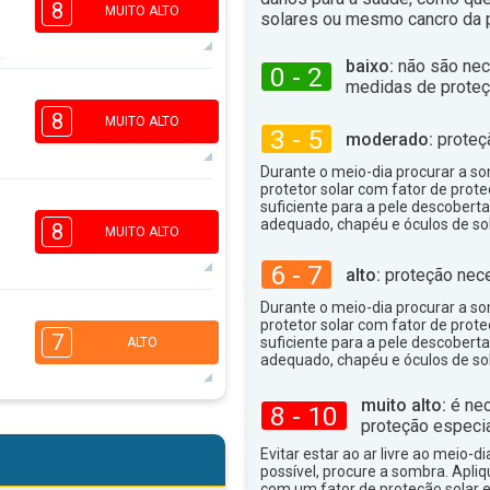
8
MUITO ALTO
solares ou mesmo cancro da p
baixo:
não são nec
0 - 2
medidas de proteç
6
4
2
1
8
MUITO ALTO
3 - 5
moderado:
proteç
16:00
18:00
Durante o meio-dia procurar a som
33°
máx
protetor solar com fator de prote
6
suficiente para a pele descoberta
4
2
adequado, chapéu e óculos de sol
1
8
MUITO ALTO
16:00
18:00
6 - 7
alto:
proteção nece
32°
máx
Durante o meio-dia procurar a som
6
protetor solar com fator de prote
4
2
1
7
suficiente para a pele descoberta
ALTO
16:00
18:00
adequado, chapéu e óculos de sol
33°
muito alto:
é nec
máx
8 - 10
proteção especia
5
4
2
1
Evitar estar ao ar livre ao meio-di
16:00
18:00
possível, procure a sombra. Apli
com um fator de proteção solar e