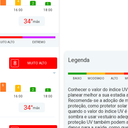
4
2
1
16:00
18:00
34°
máx
UITO ALTO
EXTREMO
Legenda
8
MUITO ALTO
BAIXO
MODERADO
ALTO
M
6
4
Conhecer o valor do índice UV
2
1
planear melhor a sua estadia ao
16:00
18:00
Recomenda-se a adoção de 
proteção, como protetor solar 
34°
máx
quando o valor do índice UV é 
sombra e usar vestuário ade
proteção UV também podem aju
danos para a saúde, como qu