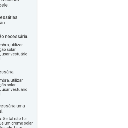
ele.
essárias
ão.
ão necessária.
bra, utilizar
ção solar
, usar vestuário
.
ssária.
bra, utilizar
ção solar
, usar vestuário
.
essária uma
l.
a. Se tal não for
que um creme solar
levado. Usar