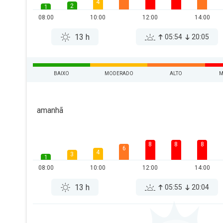
4
2
1
08:00
10:00
12:00
14:00
13 h
05:54
20:05
BAIXO
MODERADO
ALTO
M
amanhã
8
8
8
6
4
3
1
08:00
10:00
12:00
14:00
13 h
05:55
20:04