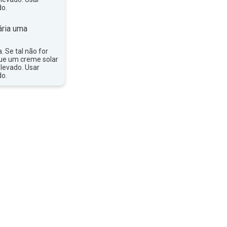
do.
ria uma
a. Se tal não for
que um creme solar
levado. Usar
do.