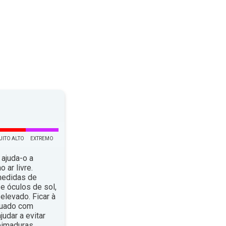
UITO ALTO
EXTREMO
 ajuda-o a
 ar livre.
medidas de
e óculos de sol,
elevado. Ficar à
quado com
dar a evitar
eimaduras