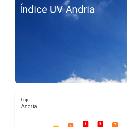
Índice UV Andria
hoje
Andria
8
8
7
6