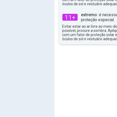
34°
óculos de sol e vestuário adequa
máx
extremo:
é necessá
11+
proteção especial.
Evitar estar ao ar livre ao meio-di
possível, procure a sombra. Apli
com um fator de proteção solar e
óculos de sol e vestuário adequa