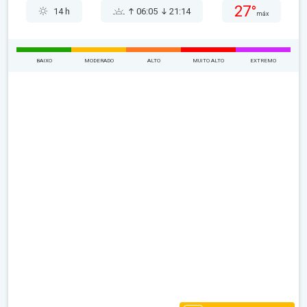
27°
14 h
06:05
21:14
máx
BAIXO
MODERADO
ALTO
MUITO ALTO
EXTREMO