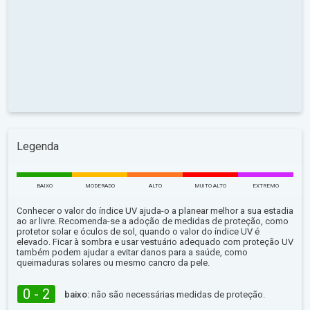
Legenda
BAIXO
MODERADO
ALTO
MUITO ALTO
EXTREMO
Conhecer o valor do índice UV ajuda-o a planear melhor a sua estadia
ao ar livre. Recomenda-se a adoção de medidas de proteção, como
protetor solar e óculos de sol, quando o valor do índice UV é
elevado. Ficar à sombra e usar vestuário adequado com proteção UV
também podem ajudar a evitar danos para a saúde, como
queimaduras solares ou mesmo cancro da pele.
0 - 2
baixo:
não são necessárias medidas de proteção.