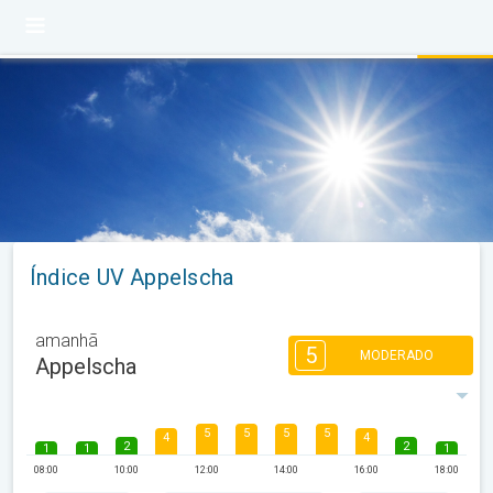
Índice UV Appelscha
amanhã
5
MODERADO
Appelscha
5
5
5
5
4
4
2
2
1
1
1
08:00
10:00
12:00
14:00
16:00
18:00