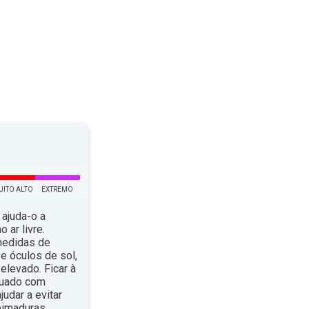
UITO ALTO
EXTREMO
 ajuda-o a
 ar livre.
medidas de
e óculos de sol,
elevado. Ficar à
quado com
dar a evitar
eimaduras