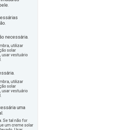
ele.
essárias
ão.
ão necessária.
bra, utilizar
ção solar
, usar vestuário
.
ssária.
bra, utilizar
ção solar
, usar vestuário
.
essária uma
l.
a. Se tal não for
que um creme solar
levado. Usar