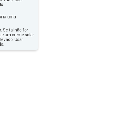
do.
ria uma
a. Se tal não for
que um creme solar
levado. Usar
do.