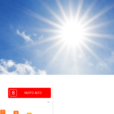
8
MUITO ALTO
7
6