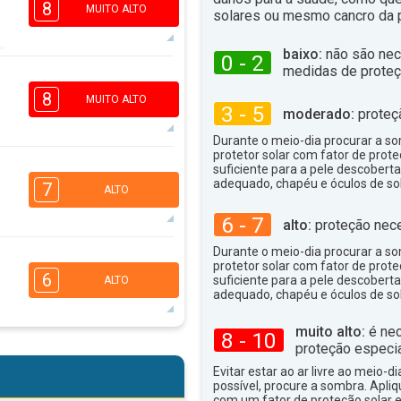
8
MUITO ALTO
solares ou mesmo cancro da p
baixo:
não são nec
0 - 2
medidas de proteç
7
5
3
2
8
MUITO ALTO
3 - 5
moderado:
proteç
16:00
18:00
Durante o meio-dia procurar a som
36°
máx
protetor solar com fator de prote
7
suficiente para a pele descoberta
5
3
2
adequado, chapéu e óculos de sol
7
ALTO
16:00
18:00
6 - 7
alto:
proteção nece
33°
máx
Durante o meio-dia procurar a som
6
4
protetor solar com fator de prote
2
1
6
suficiente para a pele descoberta
ALTO
16:00
18:00
adequado, chapéu e óculos de sol
35°
máx
muito alto:
é nec
8 - 10
6
5
proteção especia
3
2
Evitar estar ao ar livre ao meio-di
16:00
18:00
possível, procure a sombra. Apli
com um fator de proteção solar e