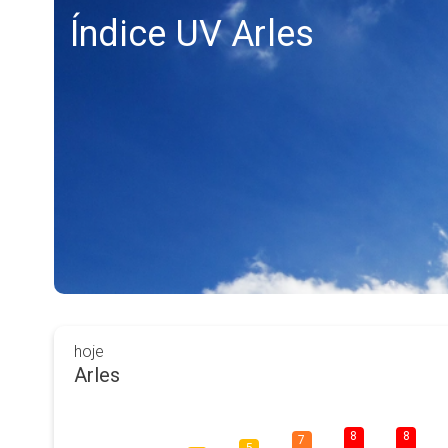
Índice UV Arles
hoje
Arles
8
8
7