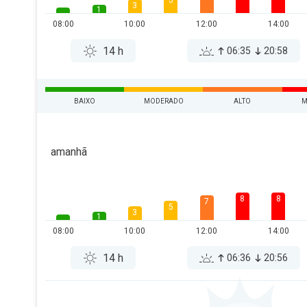
5
3
1
08:00
10:00
12:00
14:00
14 h
06:35
20:58
BAIXO
MODERADO
ALTO
M
amanhã
8
8
7
5
3
1
08:00
10:00
12:00
14:00
14 h
06:36
20:56