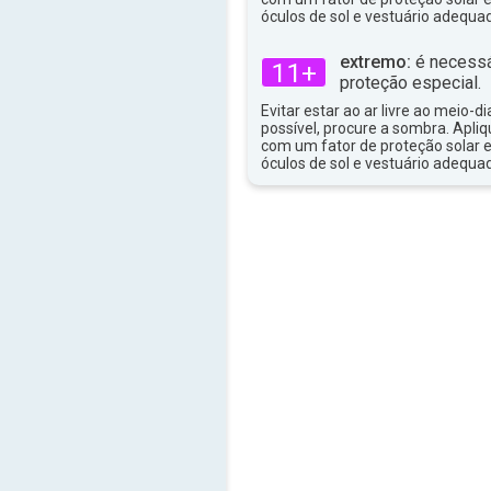
36°
máx
óculos de sol e vestuário adequa
extremo:
é necessá
11+
proteção especial.
Evitar estar ao ar livre ao meio-di
possível, procure a sombra. Apli
com um fator de proteção solar e
óculos de sol e vestuário adequa