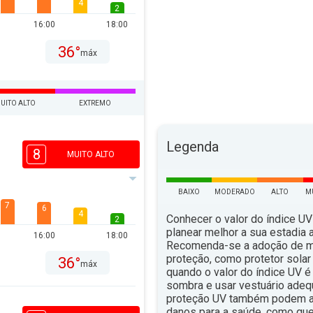
4
2
16:00
18:00
36°
máx
UITO ALTO
EXTREMO
Legenda
8
MUITO ALTO
BAIXO
MODERADO
ALTO
M
7
6
4
Conhecer o valor do índice UV
2
planear melhor a sua estadia ao
16:00
18:00
Recomenda-se a adoção de 
proteção, como protetor solar 
36°
máx
quando o valor do índice UV é 
sombra e usar vestuário ade
proteção UV também podem aju
danos para a saúde, como qu