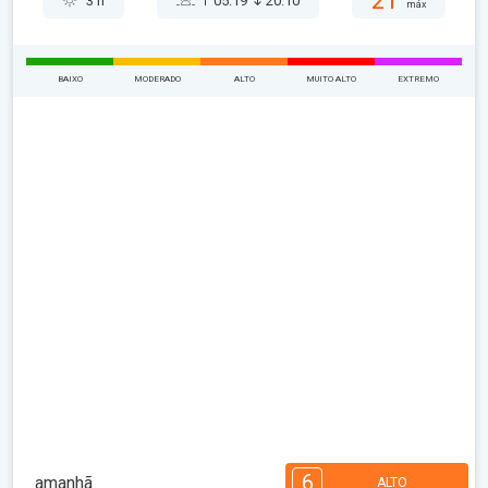
21°
3 h
05:19
20:10
máx
BAIXO
MODERADO
ALTO
MUITO ALTO
EXTREMO
6
amanhã
ALTO