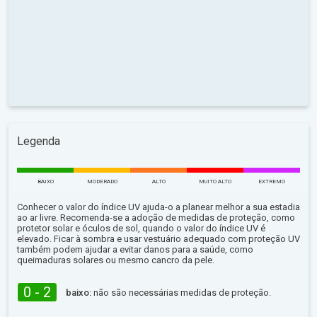
Legenda
BAIXO
MODERADO
ALTO
MUITO ALTO
EXTREMO
Conhecer o valor do índice UV ajuda-o a planear melhor a sua estadia
ao ar livre. Recomenda-se a adoção de medidas de proteção, como
protetor solar e óculos de sol, quando o valor do índice UV é
elevado. Ficar à sombra e usar vestuário adequado com proteção UV
também podem ajudar a evitar danos para a saúde, como
queimaduras solares ou mesmo cancro da pele.
0 - 2
baixo:
não são necessárias medidas de proteção.